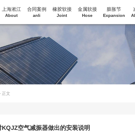
上海淞江
合同案例
橡胶软接
金属软接
膨胀节
About
anli
Joint
Hose
Expansion
A
>
正文
KQJZ空气减振器做出的安装说明