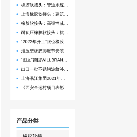
橡胶软接头：管道系统的”减震神器”弹性补偿、降噪吸振
上海橡胶软接头：建筑给排水、暖通空调的优选解决方案
橡胶软接头：高弹性减震神器，解决管道系统的位移与噪音难题
耐负压橡胶软接头：抗塌陷设计保障管道稳定运行
“2022年开工”限位橡胶接头准备发往数据中心能源中心
泄压型橡胶膨胀节安装示意图
“图文”德国WILLBRANDT法兰橡胶膨胀节螺栓方向说明
出口一批不锈钢波纹补偿器
上海淞江集团2021年度盛典“燃战2022”
《西安全运村项目表彰函》做好行业领头军是淞江集团使命
产品分类
橡胶软接