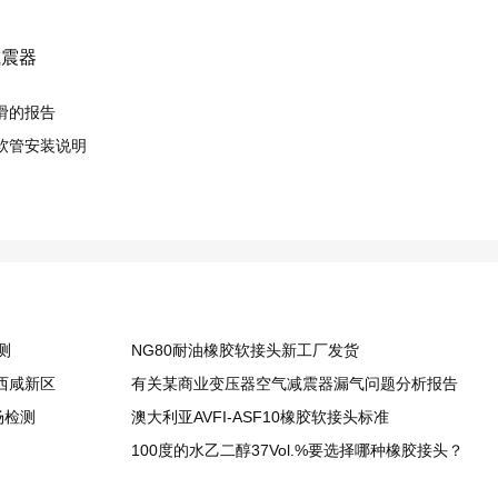
减震器
滑的报告
软管安装说明
测
NG80耐油橡胶软接头​新工厂发货
西咸新区
有关某商业变压器空气减震器漏气问题分析报告
现场检测
澳大利亚AVFI-ASF10橡胶软接头标准
100度的水乙二醇37Vol.%要选择哪种橡胶接头？