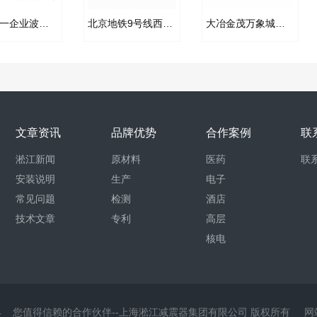
济南统一企业波纹补偿器项目合同
北京地铁9号线西站双球橡胶接头案例合同
大冶金茂万象城橡胶补偿器合同项目
文章资讯
品牌优势
合作案例
联
淞江新闻
原材料
医药
联
安装说明
生产
电子
常见问题
检测
酒店
技术文章
专利
高层
核电
4
您值得信赖的合作伙伴--上海淞江减震器集团有限公司
版权所有
网