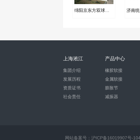
绵阳京东方双球橡胶接头合同案例
上海淞江
产品中心
集团介绍
橡胶软接
发展历程
金属软接
资质证书
膨胀节
社会责任
减振器
网站备案号：
沪ICP备16019907号-10