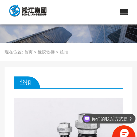
现在位置:
首页
>
橡胶软接
>
丝扣
丝扣
你们的联系方式是？