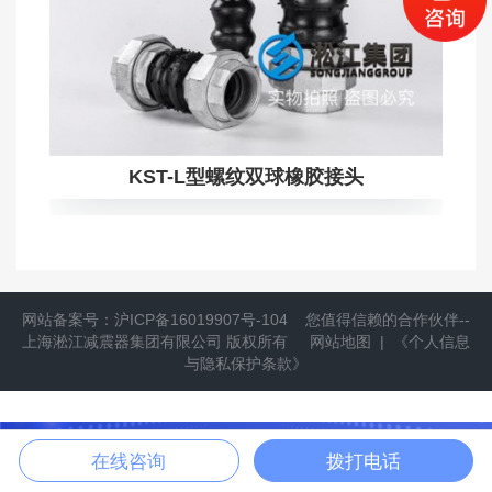
KST-L型螺纹双球橡胶接头
网站备案号：
沪ICP备16019907号-104
您值得信赖的合作伙伴--
上海淞江减震器集团有限公司
版权所有
网站地图
|
《个人信息
与隐私保护条款》
提供隔振方案
立即拨打
在线咨询
拨打电话
拨打021-6697 7771，获取更多产品信息