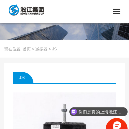
现在位置:
首页
>
减振器
>
JS
JS
你们是真的上海淞江吗？