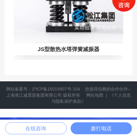
JS型散热水塔弹簧减振器
网站备案号：
沪ICP备16019907号-104
您值得信赖的合作伙伴--
上海淞江减震器集团有限公司
版权所有
网站地图
|
《个人信息
与隐私保护条款》
提供隔振方案
立即拨打
在线咨询
拨打电话
拨打021-6697 7771，获取更多产品信息