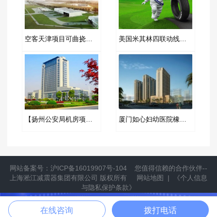
空客天津项目可曲挠橡胶接头案例
美国米其林四联动线冷却水循环系统PVC橡胶接头
【扬州公安局机房项目】弹簧减震器合同
厦门如心妇幼医院橡胶软接头项目
网站备案号：
沪ICP备16019907号-104
您值得信赖的合作伙伴--
上海淞江减震器集团有限公司
版权所有
网站地图
|
《个人信息
与隐私保护条款》
提供隔振方案
立即拨打
在线咨询
拨打电话
拨打021-6697 7771，获取更多产品信息