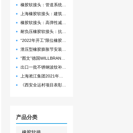
橡胶软接头：管道系统的”减震神器”弹性补偿、降噪吸振
上海橡胶软接头：建筑给排水、暖通空调的优选解决方案
橡胶软接头：高弹性减震神器，解决管道系统的位移与噪音难题
耐负压橡胶软接头：抗塌陷设计保障管道稳定运行
“2022年开工”限位橡胶接头准备发往数据中心能源中心
泄压型橡胶膨胀节安装示意图
“图文”德国WILLBRANDT法兰橡胶膨胀节螺栓方向说明
出口一批不锈钢波纹补偿器
上海淞江集团2021年度盛典“燃战2022”
《西安全运村项目表彰函》做好行业领头军是淞江集团使命
产品分类
橡胶软接