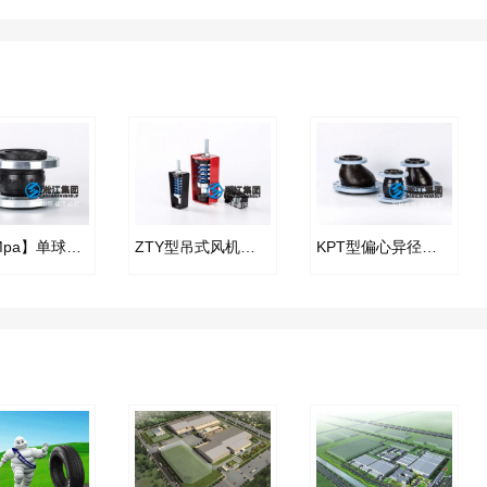
【2.5Mpa】单球25kg橡胶接头“高压消防车”
ZTY型吊式风机弹簧减振器
KPT型偏心异径橡胶接头