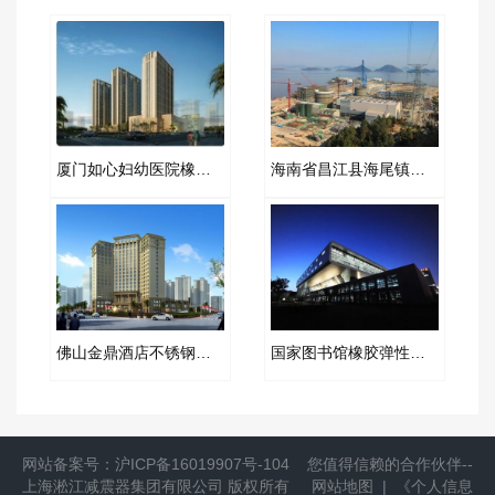
厦门如心妇幼医院橡胶软接头项目
海南省昌江县海尾镇核电橡胶软接头项目
佛山金鼎酒店不锈钢波纹补偿器项目合同
国家图书馆橡胶弹性接头合同项目
网站备案号：
沪ICP备16019907号-104
您值得信赖的合作伙伴--
上海淞江减震器集团有限公司
版权所有
网站地图
|
《个人信息