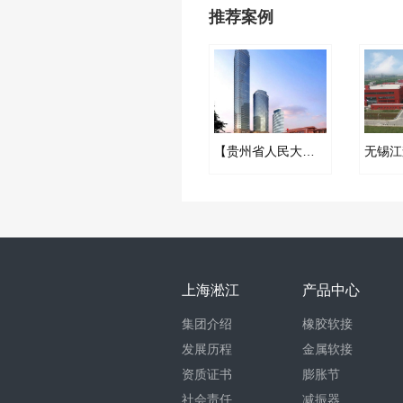
推荐案例
【贵州省人民大会堂配套五星级酒店】混合型隔振台座合同
上海淞江
产品中心
集团介绍
橡胶软接
发展历程
金属软接
资质证书
膨胀节
社会责任
减振器