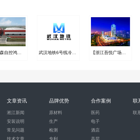
无锡江森自控鸿山厂橡胶软接头​合同案例
武汉地铁6号线冷冻站阻尼弹簧减震器项目
【浙江吾悦广场项目】橡胶接头合同
文章资讯
品牌优势
合作案例
联
淞江新闻
原材料
医药
联
安装说明
生产
电子
常见问题
检测
酒店
技术文章
专利
高层