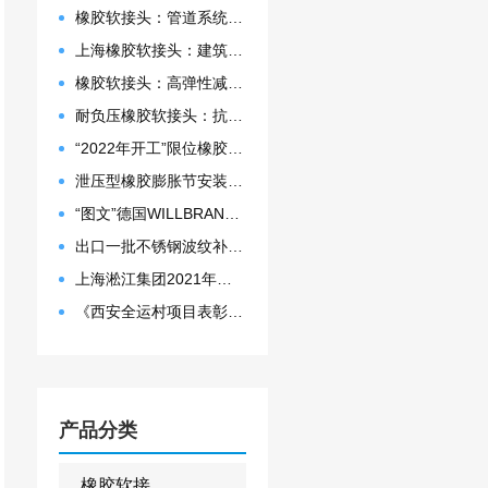
橡胶软接头：管道系统的”减震神器”弹性补偿、降噪吸振
上海橡胶软接头：建筑给排水、暖通空调的优选解决方案
橡胶软接头：高弹性减震神器，解决管道系统的位移与噪音难题
耐负压橡胶软接头：抗塌陷设计保障管道稳定运行
“2022年开工”限位橡胶接头准备发往数据中心能源中心
泄压型橡胶膨胀节安装示意图
“图文”德国WILLBRANDT法兰橡胶膨胀节螺栓方向说明
出口一批不锈钢波纹补偿器
上海淞江集团2021年度盛典“燃战2022”
《西安全运村项目表彰函》做好行业领头军是淞江集团使命
产品分类
橡胶软接