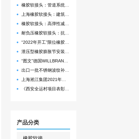
橡胶软接头：管道系统的”减震神器”弹性补偿、降噪吸振
上海橡胶软接头：建筑给排水、暖通空调的优选解决方案
橡胶软接头：高弹性减震神器，解决管道系统的位移与噪音难题
耐负压橡胶软接头：抗塌陷设计保障管道稳定运行
“2022年开工”限位橡胶接头准备发往数据中心能源中心
泄压型橡胶膨胀节安装示意图
“图文”德国WILLBRANDT法兰橡胶膨胀节螺栓方向说明
出口一批不锈钢波纹补偿器
上海淞江集团2021年度盛典“燃战2022”
《西安全运村项目表彰函》做好行业领头军是淞江集团使命
产品分类
橡胶软接