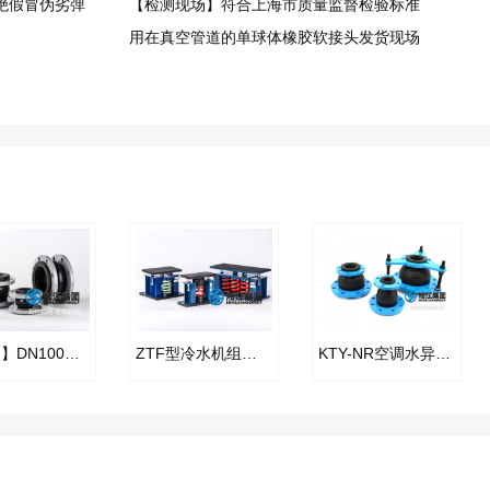
绝假冒伪劣弹
【检测现场】符合上海市质量监督检验标准
用在真空管道的单球体橡胶软接头发货现场
【FKM】DN100氟橡胶挠性接管
ZTF型冷水机组阻尼弹簧隔振器
KTY-NR空调水异径橡胶接头