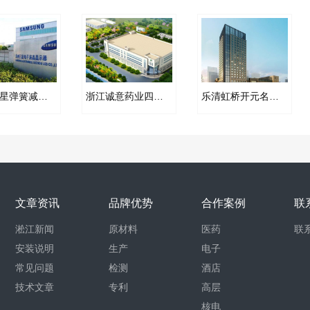
苏州三星弹簧减振器项目案例
浙江诚意药业四氟金属软管合同案例
乐清虹桥开元名都大酒店橡胶软接头项目案例
文章资讯
品牌优势
合作案例
联
淞江新闻
原材料
医药
联
安装说明
生产
电子
常见问题
检测
酒店
技术文章
专利
高层
核电