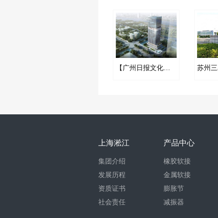
【广州日报文化中心项目】弹簧减震器合同
上海淞江
产品中心
集团介绍
橡胶软接
发展历程
金属软接
资质证书
膨胀节
社会责任
减振器