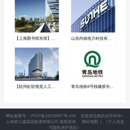
【上海图书馆东馆】空调与通风减振器合同项目
山东尚核电力科技有限公司橡胶挠性接头合同案例
【杭州虹软视觉人工智能产业化基地】波纹补偿器合同
青岛地铁8号线橡胶补偿器合同项目
网站备案号：
沪ICP备16019907号-104
您值得信赖的合作伙伴--
上海淞江减震器集团有限公司
版权所有
网站地图
|
《个人信息
与隐私保护条款》