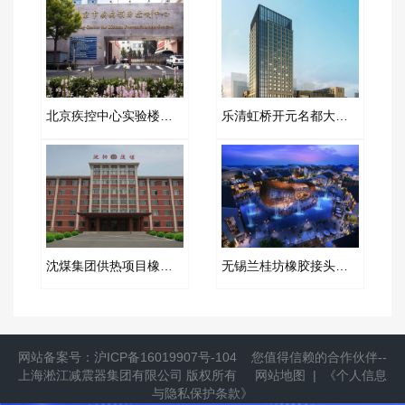
北京疾控中心实验楼橡胶软接头​改造项目
乐清虹桥开元名都大酒店橡胶软接头项目案例
沈煤集团供热项目橡胶软接头案例
无锡兰桂坊橡胶接头项目合同
网站备案号：
沪ICP备16019907号-104
您值得信赖的合作伙伴--
上海淞江减震器集团有限公司
版权所有
网站地图
|
《个人信息
与隐私保护条款》