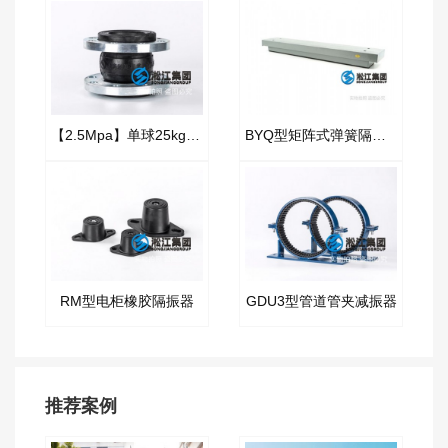
【2.5Mpa】单球25kg橡胶接头“高压消防车”
BYQ型矩阵式弹簧隔振器
RM型电柜橡胶隔振器
GDU3型管道管夹减振器
推荐案例