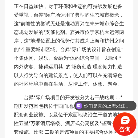
正在日益加快，对于环保和生态的可持续发展也备
受重视，台昇*际广场运用了典型的生态城市概念，
这*前瞻性的尝试无疑是推动嘉兴在未来城市综合生
态规划发展的*支催化剂。嘉兴市位于京杭大运河两
岸，这*地理位置上的优势使其成为上海和杭州之间
的*个重要城市区域。台昇*际广场的设计旨在创造*
个集休闲、娱乐、金融为*体的综合空间，以吸引*
内外访客。捷得运用其..的‘场所创造’理念倾力打造
以人行为导向的建筑景点，使人们可以在充满绿色
的社区环境中自在生活、尽情工作、休憩、聚会。
台昇*际广场项目的开发被分为若干战略期：.*
你们是真的上海淞江吗？
期开发范围包括位于西面地块的几栋住宅楼、地面
配套商业设施、以及位于东面地块沿主干道的地标
性五星*万豪酒店塔楼、酒店式公寓楼及*些商业配
套设施。比邻.二期的是该项目的主要综合休闲区，