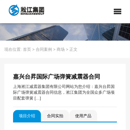
现在位置:
首页
>
合同案例
>
商场
>
正文
嘉兴台昇国际广场弹簧减震器合同
上海淞江减震器集团有限公司网站为您介绍：嘉兴台昇国
际广场弹簧减震器合同信息，淞江集团为全国众多广场项
目配套弹簧 […]
项目介绍
合同实拍
使用产品