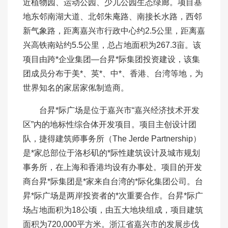
近植物园、运动公园、少儿公园生态绿廊。项目基
地东邻南湖大道、北邻朱庵路、南接长水路，西邻
新气象路，距离嘉兴市行政中心约2.5公里，距离嘉
兴高铁南站约5.5公里，总占地面积为267.3亩。该
项目由跨*企业集团—台昇*际集团投资建设，该集
团成员分布于美*、英*、中*、香港、台湾等地，为
世界知名的家居家俬制造商。
台昇*际广场是位于嘉兴市“嘉兴经济技术开发
区”内的地标性综合体开发项目。项目主创设计团
队，捷得建筑师事务所（The Jerde Partnership）
是*家总部位于洛杉矶的*际性建筑设计及城市规划
事务所，在上海和香港均设有办事处。项目的开发
商台昇*际集团是*家来自台湾的*际化集团公司。台
昇*际广场是两岸投资者的*次重要合作。台昇*际广
场占地面积为18公顷，由五大地块组成，项目建筑
面积为720,000平方米。浙江省嘉兴市的发展步伐