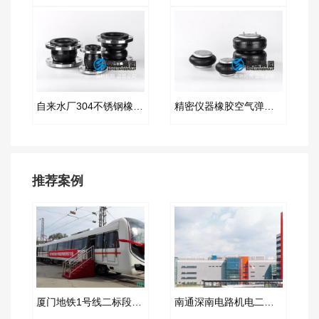
自来水厂304不锈钢橡胶管接头
精密仪器橡胶空气弹簧隔振器
推荐案例
厦门地铁1号线二标段橡胶伸缩节合同项目
南通深南电路机电二标段淞江橡胶接头项目工程