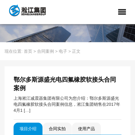
现在位置:
首页
>
合同案例
>
电子
>
正文
鄂尔多斯源盛光电四氟橡胶软接头合同
案例
上海淞江减震器集团有限公司为您介绍：鄂尔多斯源盛光
电四氟橡胶软接头合同案例信息，淞江集团销售在2017年
4月1 […]
项目介绍
合同实拍
使用产品