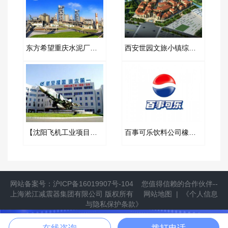
东方希望重庆水泥厂长江取水橡胶软连接合同
西安世园文旅小镇综合体弹簧减震器合同
【沈阳飞机工业项目】橡胶接头合同
百事可乐饮料公司橡胶软接头合同案例
网站备案号：
沪ICP备16019907号-104
您值得信赖的合作伙伴--
上海淞江减震器集团有限公司
版权所有
网站地图
|
《个人信息
与隐私保护条款》
提供隔振方案
立即拨打
在线咨询
拨打电话