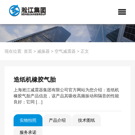
现在位置:
首页
>
减振器
>
空气减震器
>
正文
造纸机橡胶气胎
上海淞江减震器集团有限公司官方网站为您介绍：造纸机
橡胶气胎产品信息，该产品其吸收高频振动和隔音的性能
良好；它同 […]
实物拍照
产品介绍
技术图纸
服务承诺