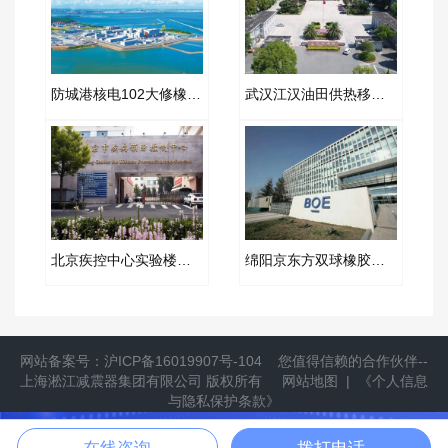
防城港核电102大修橡胶软接头项目案例
武汉江汉油田供热移交改造弹簧减震器合同
北京疾控中心实验楼橡胶软接头​改造项目
绵阳京东方双球橡胶接头合同案例
网站备案号：
沪ICP备16019907号-104
您值得信赖的合作伙伴--
上海淞江减震器集团有限公司
版权所有
网站地图
|
《个人信息
与隐私保护条款》
提供隔振方案
立即拨打
在线咨询
拨打电话