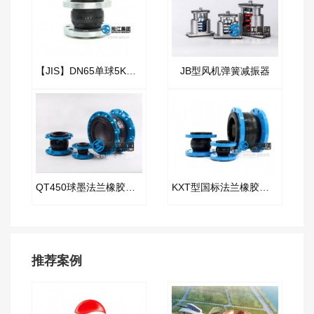
【JIS】DN65单球5K橡胶接头“日标法兰”
JB型风机弹簧减振器
QT450球墨法兰橡胶接头“韧性好塑性高”
KXT型国标法兰橡胶接头
推荐案例