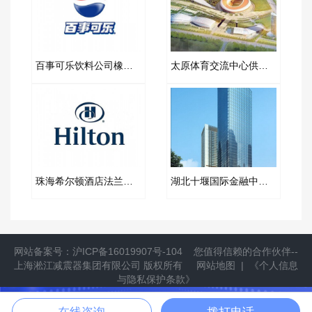
百事可乐饮料公司橡胶软接头合同案例
太原体育交流中心供热BOT空气减震器合同项目
珠海希尔顿酒店法兰金属软管项目案例
湖北十堰国际金融中心弹簧减振器项目案例
网站备案号：
沪ICP备16019907号-104
您值得信赖的合作伙伴--
上海淞江减震器集团有限公司
版权所有
网站地图
|
《个人信息
与隐私保护条款》
提供隔振方案
立即拨打
在线咨询
拨打电话