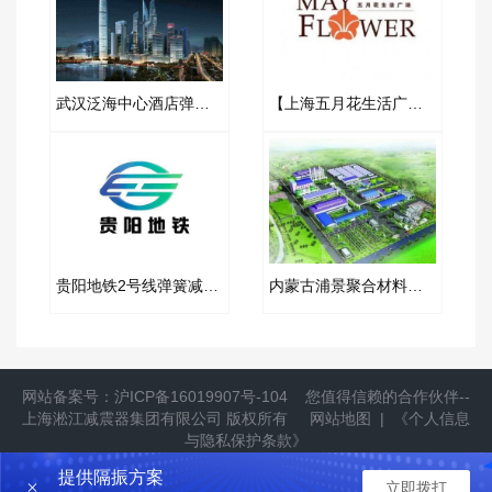
武汉泛海中心酒店弹簧减振器项目案例
【上海五月花生活广场项目】弹簧减振器合同
贵阳地铁2号线弹簧减震器合同项目
内蒙古浦景聚合材料聚乙醇甲酯金属软管合同项目
网站备案号：
沪ICP备16019907号-104
您值得信赖的合作伙伴--
上海淞江减震器集团有限公司
版权所有
网站地图
|
《个人信息
与隐私保护条款》
提供隔振方案
立即拨打